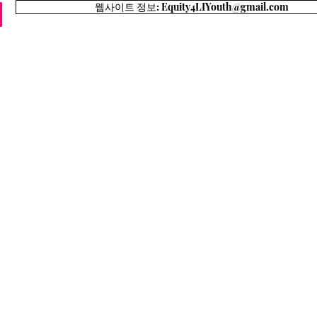
웹사이트 정보: Equity4LIYouth@gmail.com
집
Executive Board
경력 경로
정보 4 가족
옹호
사회적 